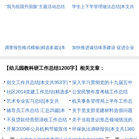
“我为祖国升国旗”主题活动总结
学生上下学管理做法总结[本文共
[本文共285字]
850字]
调查报告格式模板(精选多篇)[本
加快推进诚信体系建设 促进企业
文共2699字]
健康稳定发展[本文共2044字]
【幼儿园教科研工作总结1200字】相关文章：
创文工作月总结[本文共953字]
深入学习贯彻党的十九届五中
社区2014党建工作总结(精选多
全会精神专题学习会议总结[本
公安民警年度考核工作总结
篇)[本文共9386字]
艺术专业实习总结[本文共
文共1376字]
【多篇】[本文共8607字]
机关事务管理局上半年工作总
10403字]
辅导员工作总结 汇总25篇[本
结[本文共10276字]
关于党支部党建材料造假问题
文共45231字]
不良贷款经营部清收工作总结
自查自纠的报告及整改措施[本
关于当前意识形态领域情况的
[本文共4563字]
开展2020年公共机构节能宣传
文共890字]
通报[本文共1423字]
环保执法调研报告[本文共1360
周活动总结[本文共706字]
字]