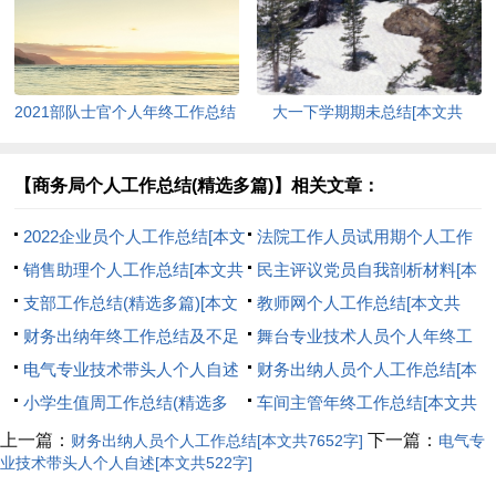
2021部队士官个人年终工作总结
大一下学期期未总结[本文共
多篇[本文共13836字]
6060字]
【商务局个人工作总结(精选多篇)】相关文章：
2022企业员个人工作总结[本文
法院工作人员试用期个人工作
共5663字]
销售助理个人工作总结[本文共
总结[本文共560字]
民主评议党员自我剖析材料[本
5688字]
支部工作总结(精选多篇)[本文
文共1567字]
教师网个人工作总结[本文共
共11301字]
财务出纳年终工作总结及不足
5554字]
舞台专业技术人员个人年终工
之处[本文共5205字]
电气专业技术带头人个人自述
作总结(精选多篇)[本文共5556
财务出纳人员个人工作总结[本
[本文共522字]
小学生值周工作总结(精选多
字]
文共7652字]
车间主管年终工作总结[本文共
篇)[本文共4201字]
8070字]
上一篇：
下一篇：
财务出纳人员个人工作总结[本文共7652字]
电气专
业技术带头人个人自述[本文共522字]