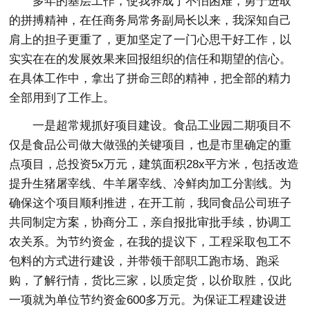
多年的基层工作，使我养成了不怕困难，勇于进取
的拼搏精神，在任商务局常务副局长以来，我深知自己
肩上的担子更重了，更加坚定了一门心思干好工作，以
实实在在的发展效果来回报组织的信任和期望的信心。
在具体工作中，拿出了拼命三郎的精神，把全部的精力
全部用到了工作上。
一是超常规抓好项目建设。食品工业园二期项目不
仅是食品公司做大做强的关键项目，也是市里确定的重
点项目，总投资5x万元，建筑面积28x平方米，包括改造
提升生猪屠宰线、牛羊屠宰线、冷鲜肉加工分割线。为
确保这个项目顺利推进，在开工前，我同食品公司班子
共同制定方案，协商分工，亲自报批审批手续，协调工
农关系。为节约资金，在我的提议下，工程采取包工不
包料的方式进行建设，并带领干部职工跑市场、跑采
购，了解行情，货比三家，以质定货，以价取胜，仅此
一项就为单位节约资金600多万元。为保证工程建设进