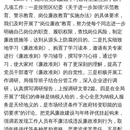
几项工作：一是按照区纪委《关于进一步加强“示范教
育、警示教育、岗位廉政教育”实施办法》的具体要求，
我们及时开展了“岗位廉政”教育，努力使每个同志进一步
明确自己岗位的职责、履职权限，查找岗位风险，制定
廉政措施等，达到从源头上防腐的目的。二是扎实细致
地学习《廉政准则》。购置了学习读本，邀请有关专家
进行《廉政准则》学习辅导，撰写学习心得，通过学
习，使大家对《廉政准则》有了更深刻的理解，提高了
党员干部遵守《廉政准则》的自觉性。三是积极开展工
作调研。局领导班子结合分管工作，深入企业进行调
研，认真撰写调研报告，上报调研文章2篇。四是在全局
开展了“我们的俸禄是纳税人给的，全心全意为纳税人服
务是天经地义的，是市场经济条件下政府转变职能的迫
切要求”的讨论。把党风廉政建设与年终评优挂起钩来，
强调若发现工作人员有不廉洁或违反廉政准则行为，取
消年终评优等各种奖励资格，严肃追求其责任。五是配