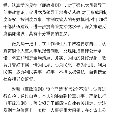
措。认真学习贯彻《廉政准则》，对于强化党员领导干
部廉政意识，促进党员领导干部廉洁从政;对于形成用制
度管权、按制度办事、靠制度管人的有效机制;对于加强
干部队伍建设，进一步提高管党治党水平，深入推进反
腐倡廉建设，具有十分重要的意义。
做为局一把手，在工作和生活中严格要求自己，认
真贯彻个人重大事项报告制度，兑现廉洁自律公开承
诺，树立和维护全局清廉、务实、为民的良好形象，教
育并管好下属，情为民系、心为民想、权为民用、利为
民谋，多办利民实事、好事，不搞以权谋私，自觉接受
社会和群众监督。
对照《廉政准则》“8个严禁”和“52个不准”，认真进
行自检，通过自查，本人能够做到按章办事，严格执行
《廉政准则》，落实领导干部廉洁自律有关规定。对涉
及到本单位晋升、奖励、人事等重大问题，在会议上公