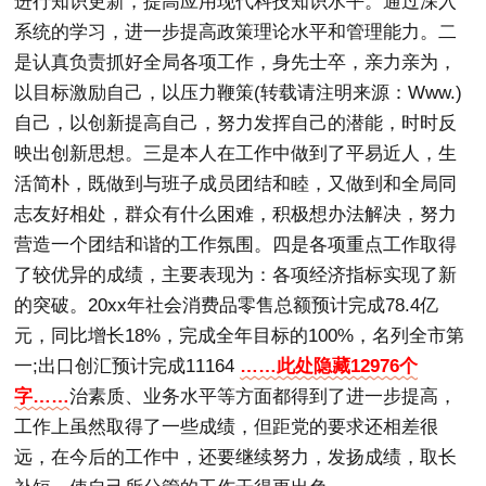
进行知识更新，提高应用现代科技知识水平。通过深入
系统的学习，进一步提高政策理论水平和管理能力。二
是认真负责抓好全局各项工作，身先士卒，亲力亲为，
以目标激励自己，以压力鞭策(转载请注明来源：Www.)
自己，以创新提高自己，努力发挥自己的潜能，时时反
映出创新思想。三是本人在工作中做到了平易近人，生
活简朴，既做到与班子成员团结和睦，又做到和全局同
志友好相处，群众有什么困难，积极想办法解决，努力
营造一个团结和谐的工作氛围。四是各项重点工作取得
了较优异的成绩，主要表现为：各项经济指标实现了新
的突破。20xx年社会消费品零售总额预计完成78.4亿
元，同比增长18%，完成全年目标的100%，名列全市第
一;出口创汇预计完成11164
……此处隐藏12976个
字……
治素质、业务水平等方面都得到了进一步提高，
工作上虽然取得了一些成绩，但距党的要求还相差很
远，在今后的工作中，还要继续努力，发扬成绩，取长