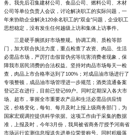
务。我先后召集建材公司、食品公司、燃料公司、木材
公司等单位负责人会议，讨论解决职工的实际问题，一
年来协助企业解决120余名职工的“双金”问题，企业职工
思想稳定，没有发生任何越级上访和集体上访事件。
三是硬手腕抓好市场整规。协调工商、质检等部
门，加大联合执法力度，重点检查了农资、肉品、生活
必需品市场，严厉打击假冒伪劣等坑害消费者现象，保
障我市居民消费的合法权益。坚持对肉品市场每天一检
查，肉品上市合格率达到了100%；对成品油市场进行了
专项整顿，成品油市场管理进一步规范；酒类流通备案
登记正在进行，目前已登记69户。同时定期深入各大市
场、超市，掌握全市重要农产品和生活必需品供应情
况，价格变化，每旬、每月及时上报上级商务部门，为
国家宏观调控提供科学依据。这项工作由于采集的数据
准，上报及时，今年3月份，我局被省商务厅授予河南省
市场运行监测信息报送先进单位荣誉称号。同时积极落