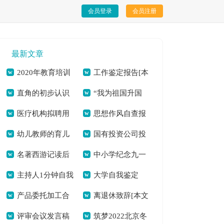
会员登录
会员注册
最新文章
2020年教育培训
工作鉴定报告[本
直角的初步认识
“我为祖国升国
工作总结及2021年
文共261字]
医疗机构拟聘用
思想作风自查报
教案[本文共2801字]
旗”主题活动总结[本
教育培训工作思路
幼儿教师的育儿
国有投资公司投
证明(精选多篇)[本文
告[本文共6015字]
文共285字]
[本文共4850字]
名著西游记读后
中小学纪念九一
心得多篇[本文共
融资活动引发政府债
共1119字]
主持人1分钟自我
大学自我鉴定
感心得怎么写[本文
八事变国旗下讲话稿
2559字]
务风险的分析[本文
产品委托加工合
离退休致辞[本文
介绍（分享9篇）[本
（共4篇）[本文共
共3947字]
[本文共2765字]
共1972字]
评审会议发言稿
筑梦2022北京冬
同多篇[本文共2622
共2540字]
文共3292字]
3231字]