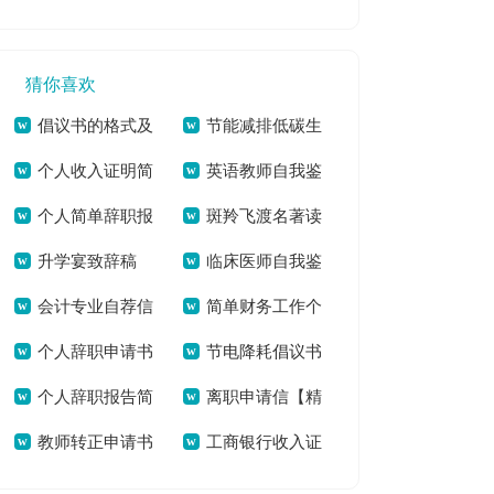
[本文共5869字]
奥会主题作文多篇
字]
[本文共3361字]
猜你喜欢
倡议书的格式及
节能减排低碳生
个人收入证明简
英语教师自我鉴
写法新版多篇[本文
活活动方案精品多篇
个人简单辞职报
斑羚飞渡名著读
单【通用多篇】[本
定该怎么写[本文共
共4386字]
[本文共5766字]
升学宴致辞稿
临床医师自我鉴
告新版多篇[本文共
后感【精彩多篇】
文共1481字]
5892字]
会计专业自荐信
简单财务工作个
【精品多篇】[本文
定_自我评价_述职
1737字]
[本文共4903字]
个人辞职申请书
节电降耗倡议书
[本文共1781字]
人辞职报告（精选6
共2333字]
报告[本文共4620字]
个人辞职报告简
离职申请信【精
新版多篇[本文共
（新版多篇）[本文
篇）[本文共3063字]
教师转正申请书
工商银行收入证
单版多篇[本文共
品多篇】[本文共
2376字]
共5413字]
[本文共8904字]
明[本文共740字]
5287字]
3528字]