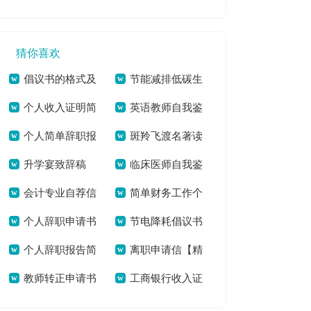
[本文共5869字]
奥会主题作文多篇
字]
[本文共3361字]
猜你喜欢
倡议书的格式及
节能减排低碳生
个人收入证明简
英语教师自我鉴
写法新版多篇[本文
活活动方案精品多篇
个人简单辞职报
斑羚飞渡名著读
单【通用多篇】[本
定该怎么写[本文共
共4386字]
[本文共5766字]
升学宴致辞稿
临床医师自我鉴
告新版多篇[本文共
后感【精彩多篇】
文共1481字]
5892字]
会计专业自荐信
简单财务工作个
【精品多篇】[本文
定_自我评价_述职
1737字]
[本文共4903字]
个人辞职申请书
节电降耗倡议书
[本文共1781字]
人辞职报告（精选6
共2333字]
报告[本文共4620字]
个人辞职报告简
离职申请信【精
新版多篇[本文共
（新版多篇）[本文
篇）[本文共3063字]
教师转正申请书
工商银行收入证
单版多篇[本文共
品多篇】[本文共
2376字]
共5413字]
[本文共8904字]
明[本文共740字]
5287字]
3528字]