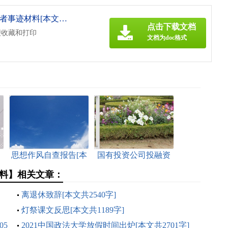
《西安团支部书记优秀党务工作者事迹材料[本文共1347字].doc》
点击下载文档
便收藏和打印
文档为doc格式
明
思想作风自查报告[本
国有投资公司投融资
文共6015字]
活动引发政府债务风
料】相关文章：
险的分析[本文共1972
字]
离退休致辞[本文共2540字]
灯祭课文反思[本文共1189字]
05
2021中国政法大学放假时间出炉[本文共2701字]