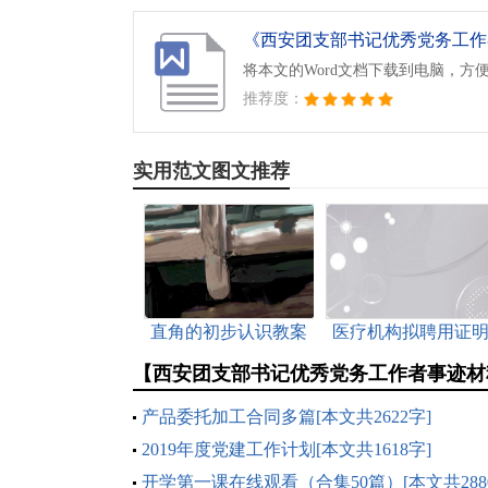
将本文的Word文档下载到电脑，方
推荐度：
实用范文图文推荐
直角的初步认识教案
医疗机构拟聘用证
[本文共2801字]
(精选多篇)[本文共
【西安团支部书记优秀党务工作者事迹材
1119字]
产品委托加工合同多篇[本文共2622字]
2019年度党建工作计划[本文共1618字]
开学第一课在线观看（合集50篇）[本文共288