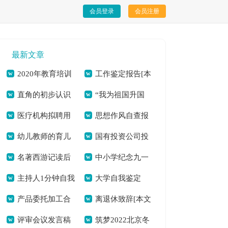
会员登录
会员注册
最新文章
2020年教育培训
工作鉴定报告[本
直角的初步认识
“我为祖国升国
工作总结及2021年
文共261字]
医疗机构拟聘用
思想作风自查报
教案[本文共2801字]
旗”主题活动总结[本
教育培训工作思路
幼儿教师的育儿
国有投资公司投
证明(精选多篇)[本文
告[本文共6015字]
文共285字]
[本文共4850字]
名著西游记读后
中小学纪念九一
心得多篇[本文共
融资活动引发政府债
共1119字]
主持人1分钟自我
大学自我鉴定
感心得怎么写[本文
八事变国旗下讲话稿
2559字]
务风险的分析[本文
产品委托加工合
离退休致辞[本文
介绍（分享9篇）[本
（共4篇）[本文共
共3947字]
[本文共2765字]
共1972字]
评审会议发言稿
筑梦2022北京冬
同多篇[本文共2622
共2540字]
文共3292字]
3231字]