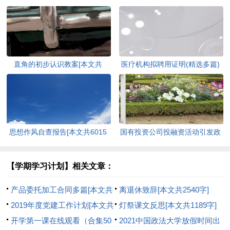
直角的初步认识教案[本文共
医疗机构拟聘用证明(精选多篇)
2801字]
[本文共1119字]
思想作风自查报告[本文共6015
国有投资公司投融资活动引发政
字]
府债务风险的分析[本文共1972
字]
【学期学习计划】相关文章：
产品委托加工合同多篇[本文共
离退休致辞[本文共2540字]
2622字]
2019年度党建工作计划[本文共
灯祭课文反思[本文共1189字]
1618字]
开学第一课在线观看（合集50
2021中国政法大学放假时间出