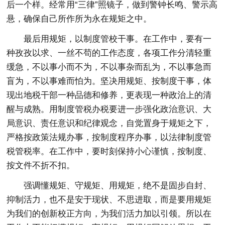
后一个样。经常用“三律”照镜子，做到警钟长鸣、警示高
悬，确保自己所作所为永在规矩之中。
最后用规矩，以制度管校干事。在工作中，要有一
种孜孜以求、一丝不苟的工作态度，各项工作分清轻重
缓急，不以事小而不为，不以事杂而乱为，不以事急而
盲为，不以事难而怕为。坚决用规矩、按制度干事，体
现出地税干部一种品德和修养，更表现一种政治上的清
醒与成熟。用制度管税办税要进一步强化政治意识、大
局意识、责任意识和纪律观念，自觉置身于规矩之下，
严格按政策法规办事，按制度程序办事，以法律制度管
税管税率。在工作中，要时刻保持小心谨慎，按制度、
按文件不折不扣。
强调懂规矩、守规矩、用规矩，绝不是固步自封、
抑制活力，也不是安于现状、不思进取，而是要用规矩
为我们的创新校正方向，为我们活力加以引领。所以在