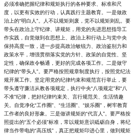
必须准确把握纪律和规矩执行的各种要求、标准和尺
度，以更有实效的行动，认真践行主题教育。一是做政
治上的“明白人”。人不以规矩则废，党不以规矩则乱。要
带头在政治上守纪律、讲规矩，用党的先进思想指导工
作实践，自觉做到在思想上、政治上和行动上与党中央
保持高度一致，进一步提高政治敏锐力、政治鉴别力和
政策水平，增强贯彻落实党的方针、政策的自觉性、坚
定性，确保政令畅通，更好的完成各项工作。二是做守
纪律的“带头人”。要严格按照规章制度执行，按照党纪法
规开展工作。坚定用党的纪律约束和规范言行举止，要
带头遵守廉洁从教各项规定，执行中央“八项规定”和“八
不准”纪律，把好纪律约束关、言行规范关、生活情趣
关。自觉净化“工作圈”、“生活圈”、“娱乐圈”，树牢教育
工作者的良好形象。三是做讲规矩的“代言人”。要严格按
照提出的“五个必须”标准，常以规矩意识砥砺自身，将纪
律当作带电的“高压线”，真正把规矩印进心里，做到规矩