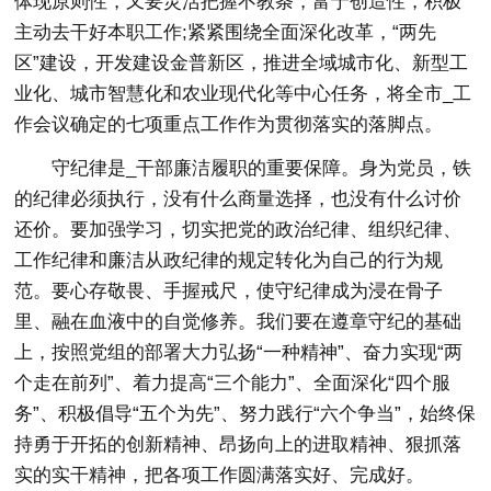
体现原则性，又要灵活把握不教条，富于创造性，积极
主动去干好本职工作;紧紧围绕全面深化改革，“两先
区”建设，开发建设金普新区，推进全域城市化、新型工
业化、城市智慧化和农业现代化等中心任务，将全市_工
作会议确定的七项重点工作作为贯彻落实的落脚点。
守纪律是_干部廉洁履职的重要保障。身为党员，铁
的纪律必须执行，没有什么商量选择，也没有什么讨价
还价。要加强学习，切实把党的政治纪律、组织纪律、
工作纪律和廉洁从政纪律的规定转化为自己的行为规
范。要心存敬畏、手握戒尺，使守纪律成为浸在骨子
里、融在血液中的自觉修养。我们要在遵章守纪的基础
上，按照党组的部署大力弘扬“一种精神”、奋力实现“两
个走在前列”、着力提高“三个能力”、全面深化“四个服
务”、积极倡导“五个为先”、努力践行“六个争当”，始终保
持勇于开拓的创新精神、昂扬向上的进取精神、狠抓落
实的实干精神，把各项工作圆满落实好、完成好。