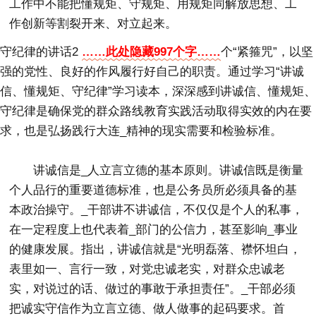
工作中不能把懂规矩、守规矩、用规矩同解放思想、工
作创新等割裂开来、对立起来。
守纪律的讲话2
……此处隐藏997个字……
个“紧箍咒”，以坚
强的党性、良好的作风履行好自己的职责。通过学习“讲诚
信、懂规矩、守纪律”学习读本，深深感到讲诚信、懂规矩、
守纪律是确保党的群众路线教育实践活动取得实效的内在要
求，也是弘扬践行大连_精神的现实需要和检验标准。
讲诚信是_人立言立德的基本原则。讲诚信既是衡量
个人品行的重要道德标准，也是公务员所必须具备的基
本政治操守。_干部讲不讲诚信，不仅仅是个人的私事，
在一定程度上也代表着_部门的公信力，甚至影响_事业
的健康发展。指出，讲诚信就是“光明磊落、襟怀坦白，
表里如一、言行一致，对党忠诚老实，对群众忠诚老
实，对说过的话、做过的事敢于承担责任”。_干部必须
把诚实守信作为立言立德、做人做事的起码要求。首