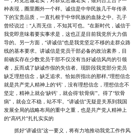
一，对党忠诚老实，对群众忠诚老实，做到台上台下一
种表现，圈里圈外一个样。诚信是中华民族几千年传承
下的宝贵品质，一直扎根于中华民族的血脉之中。孔子
曾经说过：“人而无信，不知其可也。”在新时代，诚信于
我党即意味着要实事求是，这也正是目前我党所大力倡
导的。另一方面，“讲诚信”也是我党坚定不移的走群众路
线的基本要求。讲诚信是党员干部必备的政治素养，目
前确实存在少数党员干部不仅没有当好诚信风尚的引领
者，反而成了缺诚作假的失信者。现阶段我党部分党员
缺乏理想信念，缺乏追求。恰如所指出的那样,“理想信念
就是共产党人精神上的‘钙’，没有理想信念，理想信念不
坚定，精神上就会‘缺钙’，就会得‘软骨病’”。得了“软骨
病”，就会立不稳，站不牢。“讲诚信”无疑是关系到我国
发展全局的战略布局的重中之重，也是共产党人精神上
的“高钙片”扎扎实实的
抓好“讲诚信”这一要义，将有力地推动我党工作作风