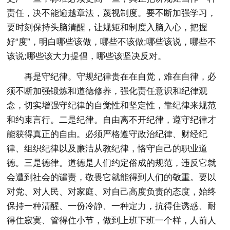
责任，决不能逾越章法，蔑视制度。要不断加强学习，
要时刻保持头脑清醒，让规矩和制度入脑入心，把握
好“度”，明白哪些该做，哪些不该做;哪些该说，哪些不
该说;哪些该大力提倡，哪些该坚决反对。
再是守纪律。守规纪律贵在在自觉，难在自律，必
须不断加强锻炼和道德修养，强化责任意识和纪律观
念，切实增强守纪律的自觉性和坚定性，靠纪律来规范
和约束言行。二是纪律。自由离不开纪律，遵守纪律才
能获得真正的自由。必须严格遵守政治纪律、财经纪
律、组织纪律以及廉洁从教纪律，恪守自己的职业道
德。三是德律。道德是人们约定俗成的规范，违反它就
会遭到社会的谴责，敬畏它就能得到人们的敬重。要以
对党、对人民、对家庭、对自己高度负责的态度，始终
保持一种清醒、一份冷静、一种定力，抗得住诱惑、耐
得住寂寞、管得住小节，做到上班下班一个样，人前人