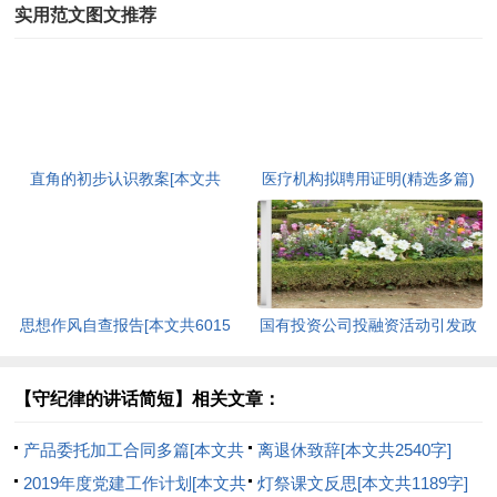
实用范文图文推荐
直角的初步认识教案[本文共
医疗机构拟聘用证明(精选多篇)
2801字]
[本文共1119字]
思想作风自查报告[本文共6015
国有投资公司投融资活动引发政
字]
府债务风险的分析[本文共1972
字]
【守纪律的讲话简短】相关文章：
产品委托加工合同多篇[本文共
离退休致辞[本文共2540字]
2622字]
2019年度党建工作计划[本文共
灯祭课文反思[本文共1189字]