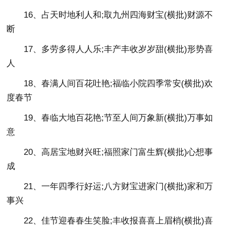
16、占天时地利人和;取九州四海财宝(横批)财源不
断
17、多劳多得人人乐;丰产丰收岁岁甜(横批)形势喜
人
18、春满人间百花吐艳;福临小院四季常安(横批)欢
度春节
19、春临大地百花艳;节至人间万象新(横批)万事如
意
20、高居宝地财兴旺;福照家门富生辉(横批)心想事
成
21、一年四季行好运;八方财宝进家门(横批)家和万
事兴
22、佳节迎春春生笑脸;丰收报喜喜上眉梢(横批)喜