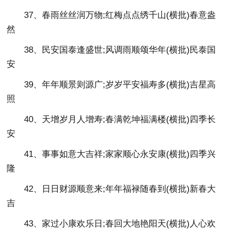
37、春雨丝丝润万物;红梅点点绣千山(横批)春意盎
然
38、民安国泰逢盛世;风调雨顺颂华年(横批)民泰国
安
39、年年顺景则源广;岁岁平安福寿多(横批)吉星高
照
40、天增岁月人增寿;春满乾坤福满楼(横批)四季长
安
41、事事如意大吉祥;家家顺心永安康(横批)四季兴
隆
42、日日财源顺意来;年年福禄随春到(横批)新春大
吉
43、家过小康欢乐日;春回大地艳阳天(横批)人心欢