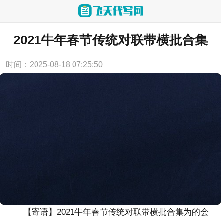
当前位置：
首页
>
实用范文
2021牛年春节传统对联带横批合集
时间：2025-08-18 07:25:50
【寄语】
2021牛年春节传统对联带横批合集
为的会