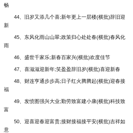
畅
44、旧岁又添几个喜;新年更上一层楼(横批)辞旧迎
新
45、东风化雨山山翠;政策归心处处春(横批)春风化
雨
46、盛世千家乐;新春百家兴(横批)欢度佳节
47、喜滋滋迎新年;笑盈盈辞旧岁(横批)喜迎新春
48、财连亨通步步高;日子红火腾腾起(横批)迎春接
福
49、发愤图强兴大业;勤劳致富建小康(横批)科技致
富
50、迎喜迎春迎富贵;接财接福接平安(横批)吉祥如
意