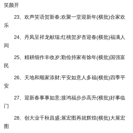
笑颜开
23、欢声笑语贺新春;欢聚一堂迎新年(横批)合家欢
乐
24、丹凤呈祥龙献瑞;红桃贺岁杏迎春(横批)福满人
间
25、精耕细作丰收岁;勤俭持家有馀年(横批)国强富
民
26、天地和顺家添财;平安如意人多福(横批)四季平
安
27、迎新春事事如意;接鸿福步步高升(横批)好事临
门
28、创大业千秋昌盛;展宏图再就辉煌(横批)大展宏
图