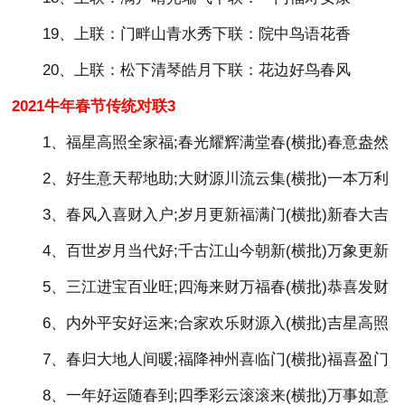
19、上联：门畔山青水秀下联：院中鸟语花香
20、上联：松下清琴皓月下联：花边好鸟春风
2021牛年春节传统对联3
1、福星高照全家福;春光耀辉满堂春(横批)春意盎然
2、好生意天帮地助;大财源川流云集(横批)一本万利
3、春风入喜财入户;岁月更新福满门(横批)新春大吉
4、百世岁月当代好;千古江山今朝新(横批)万象更新
5、三江进宝百业旺;四海来财万福春(横批)恭喜发财
6、内外平安好运来;合家欢乐财源入(横批)吉星高照
7、春归大地人间暖;福降神州喜临门(横批)福喜盈门
8、一年好运随春到;四季彩云滚滚来(横批)万事如意