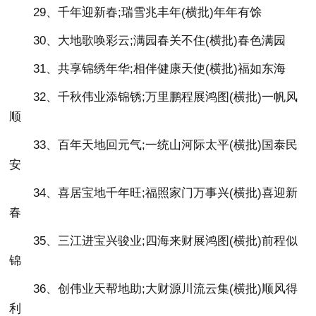
29、千年迎新春;瑞雪兆丰年(横批)年年有馀
30、大地歌唤彩云;满园春关不住(横批)春色满园
31、共享锦绣年华;相伴健康天使(横批)福如东海
32、千秋伟业添锦锈;万里鹏程展鸿图(横批)一帆风
顺
33、百年天地回元气;一统山河际太平(横批)国泰民
安
34、喜居宝地千年旺;福照家门万事兴(横批)喜迎新
春
35、三江进宝兴骏业;四海来财展鸿图(横批)前程似
锦
36、创伟业天帮地助;大财源川流云集(横批)顺风得
利