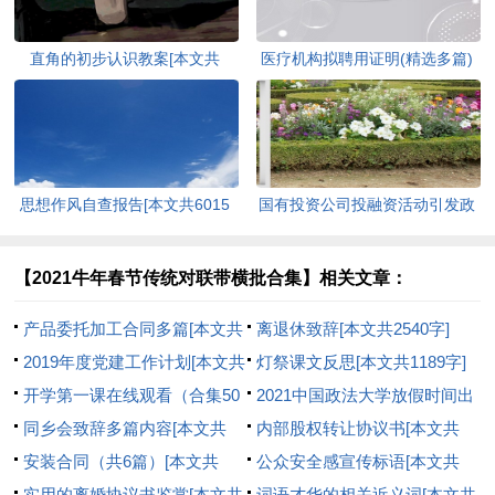
直角的初步认识教案[本文共
医疗机构拟聘用证明(精选多篇)
2801字]
[本文共1119字]
思想作风自查报告[本文共6015
国有投资公司投融资活动引发政
字]
府债务风险的分析[本文共1972
字]
【2021牛年春节传统对联带横批合集】相关文章：
产品委托加工合同多篇[本文共
离退休致辞[本文共2540字]
2622字]
2019年度党建工作计划[本文共
灯祭课文反思[本文共1189字]
1618字]
开学第一课在线观看（合集50
2021中国政法大学放假时间出
篇）[本文共28805字]
同乡会致辞多篇内容[本文共
炉[本文共2701字]
内部股权转让协议书[本文共
5802字]
安装合同（共6篇）[本文共
5274字]
公众安全感宣传标语[本文共
9786字]
实用的离婚协议书鉴赏[本文共
9655字]
词语才华的相关近义词[本文共