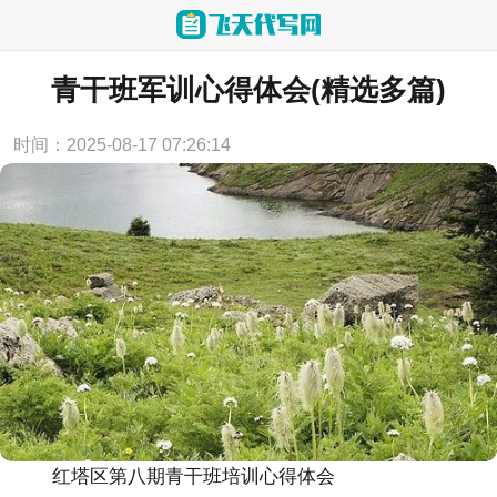
当前位置：
首页
>
心得体会
青干班军训心得体会(精选多篇)
时间：2025-08-17 07:26:14
红塔区第八期青干班培训心得体会