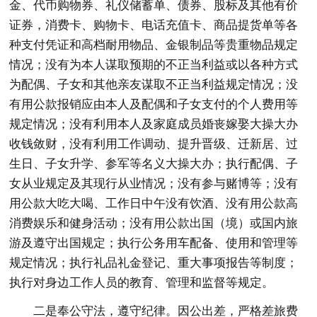
金、代币购物券、礼仪储蓄单、债券、股标及其他有价
证券，消费卡、购物卡、电话充值卡、商品提货单等各
种支付凭证和高档耐用物品、金银制品等贵重物品规定
情况；没有为本人谋取预期的不正当利益或以各种方式
为配偶、子女和其他亲友谋取不正当利益规定情况；没
有用公款报销应由本人及配偶和子女支付的个人费用等
规定情况；没有利用本人及家庭成员婚丧嫁娶大操大办
收钱敛财，没有利用工作调动、提升晋级、迁新居、过
生日、子女升学、参军等名义大操大办；执行配偶、子
女从业规定及其现行从业情况；没有参与赌博等；没有
用公款大吃大喝、工作日中午没有饮酒、没有用公款高
消费娱乐和健身活动；没有用公款出国（境）或国内旅
游及遵守出国规定；执行公务用车配备、使用和管理等
规定情况；执行礼品礼金登记、重大事项报告等制度；
执行对身边工作人员的教育、管理和监督等规定。
二是奉公守法，遵守纪律。因公出差，严格差旅费