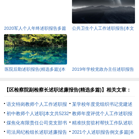
2020军人个人年终述职报告多篇
公共卫生个人工作述职报告[本文
[本文共10029字]
共7712字]
医院后勤述职报告(精选多篇)[本
2019年学校党政办主任述职报告
文共4457字]
[本文共1863字]
【区检察院副检察长述职述廉报告(精选多篇)】相关文章：
语文特岗教师个人工作述职报
某学校年度党组织书记党建述
告[本文共8483字]
初中教师个人述职[本文共5232
职报告[本文共1403字]
教师年度评优个人工作述职报
字]
煤焦化有限责任公司党支部书
告[本文共4861字]
精准扶贫驻村帮扶工作队述职
记抓党建述职报告[本文共2998
司法局纪检组长述职述廉报告
报告[本文共2258字]
2021个人述职报告例文多篇[本