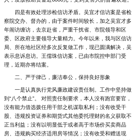
四是有效处理涉检信访矛盾。吴宜才信访案是省检
察院交办、督办的，由于案件时间较长，加之吴宜才多
年闹访缠访，去京赴省，严重干扰省、市院领导和区
委、区政府主要领导大量精力。今年以来，我与区信访
局、所在地社区经多次反复做工作，现已圆满解决，吴
表示息诉息访。王儒珠信访案，已由市院控申部门受
理，近期亦将结案。
二、严于律己，廉洁奉公，保持良好形象
一是认真执行党风廉政建设责任制。工作中坚持做
到“八个禁止”。 对照责任制要求，本人没有跑官要官，
没有能力借选拨任用干部之机谋取私利；没有收受干
股、违规投资证券和期货式其他委托理财的名义获取不
正当利益；没有以明显低于或者高于市场价买卖商品
房、违规购买经济适用房等情况；没有收受和赠送现