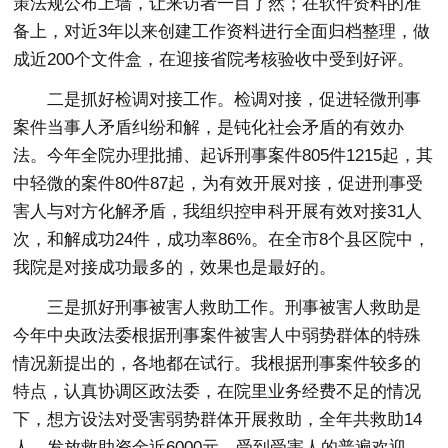
策法规公布上墙，让来访者一目了然；在软件资料的准
备上，对近3年以来创建工作资料进行全面归档整理，做
成近200个文件盒，在迎接省院考核验收中受到好评。
二是抓好检调对接工作。检调对接，促进轻微刑事
案件当事人矛盾纠纷和解，是钝化社会矛盾的有效办
法。今年全院办理批捕、起诉刑事案件805件1215起，其
中轻微的案件80件87起，为有效开展对接，促进刑事受
害人与对方化解矛盾，我组织控申科开展有效对接31人
次，和解成功24件，成功率86%。在全市8个县区院中，
我院是对接成功最多的，效果也是最好的。
三是抓好刑事被害人救助工作。刑事被害人救助是
今年中央政法委根据刑事案件被害人中弱势群体的特殊
情况新提出的，各地都在试行。我根据刑事案件较多的
特点，认真协调区政法委，在院里业务经费不足的情况
下，想方设法对受害弱势群体开展救助，全年共救助14
人，发放救助资金近6000元，受到受害人的普遍欢迎。