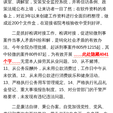
谈室、调解室，安装安全监控系统，并将信访条例、政
策法规公布上墙，让来访者一目了然；在软件资料的准
备上，对近3年以来创建工作资料进行全面归档整理，做
成近200个文件盒，在迎接省院考核验收中受到好评。
二是抓好检调对接工作。检调对接，促进轻微刑事
案件当事人矛盾纠纷和解，是钝化社会矛盾的有效办
法。今年全院办理批捕、起诉刑事案件805件1215起，其
中轻微的案件80件87起，为有效开展
……此处隐藏4041
个字……
无需本人操劳其从业问题。10、从不赌博。
11、从公务应酬外，从未用公款消费过，工作日中午从
未饮酒。12、从未用公款进行消费娱乐和健身活动。
13、严格执行公务用车管理规定。14、严格执行礼品礼
金登记、重大事项报告制度。15、对分管部门的干警严
格要求，未发现有违纪违法问题。
二是廉洁自律、秉公办案。自觉加强党性、党风、