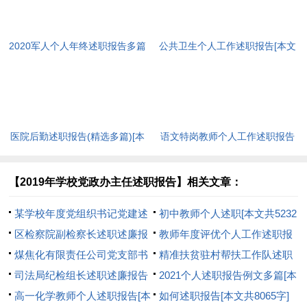
2020军人个人年终述职报告多篇
公共卫生个人工作述职报告[本文
[本文共10029字]
共7712字]
医院后勤述职报告(精选多篇)[本
语文特岗教师个人工作述职报告
文共4457字]
[本文共8483字]
【2019年学校党政办主任述职报告】相关文章：
某学校年度党组织书记党建述
初中教师个人述职[本文共5232
职报告[本文共1403字]
区检察院副检察长述职述廉报
字]
教师年度评优个人工作述职报
告(精选多篇)[本文共8844字]
煤焦化有限责任公司党支部书
告[本文共4861字]
精准扶贫驻村帮扶工作队述职
记抓党建述职报告[本文共2998
司法局纪检组长述职述廉报告
报告[本文共2258字]
2021个人述职报告例文多篇[本
字]
[本文共1713字]
高一化学教师个人述职报告[本
文共12602字]
如何述职报告[本文共8065字]