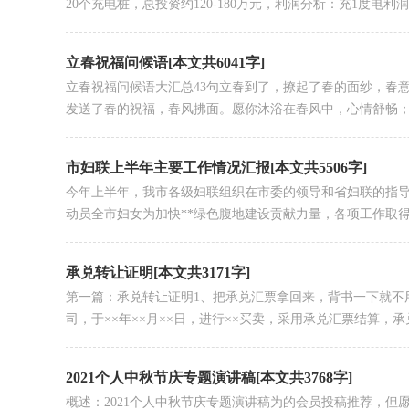
20个充电桩，总投资约120-180万元，利润分析：充1度电利润约0
立春祝福问候语[本文共6041字]
立春祝福问候语大汇总43句立春到了，撩起了春的面纱，春
发送了春的祝福，春风拂面。愿你沐浴在春风中，心情舒畅；滋
市妇联上半年主要工作情况汇报[本文共5506字]
今年上半年，我市各级妇联组织在市委的领导和省妇联的指导
动员全市妇女为加快**绿色腹地建设贡献力量，各项工作取得新
承兑转让证明[本文共3171字]
第一篇：承兑转让证明1、把承兑汇票拿回来，背书一下就不
司，于××年××月××日，进行××买卖，采用承兑汇票结算，承兑.
2021个人中秋节庆专题演讲稿[本文共3768字]
概述：2021个人中秋节庆专题演讲稿为的会员投稿推荐，