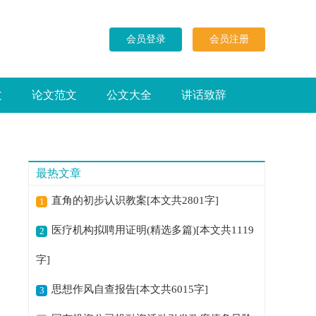
会员登录
会员注册
文
论文范文
公文大全
讲话致辞
最热文章
直角的初步认识教案[本文共2801字]
1
医疗机构拟聘用证明(精选多篇)[本文共1119
2
字]
思想作风自查报告[本文共6015字]
3