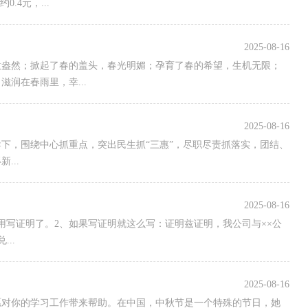
.4元，...
2025-08-16
意盎然；掀起了春的盖头，春光明媚；孕育了春的希望，生机无限；
润在春雨里，幸...
2025-08-16
下，围绕中心抓重点，突出民生抓“三惠”，尽职尽责抓落实，团结、
...
2025-08-16
用写证明了。2、如果写证明就这么写：证明兹证明，我公司与××公
..
2025-08-16
但愿对你的学习工作带来帮助。在中国，中秋节是一个特殊的节日，她