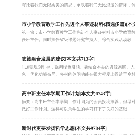
寄托着我们无限柔美的情思，承载着我们无比浪漫的情怀，传承
市小学教育教学工作先进个人事迹材料(精选多篇)[本文共
第一篇：市小学教育教学工作先进个人事迹材料市小学教育
任班主任。同时担任省级课题研究主持人、综合实践活动教...
农旅融合发展的建议[本文共713字]
1.加强规划引导，强调绿色引领。要结合本县的资源禀赋、
色，优化功能布局。乡村的休闲功能在很大程度上得益于乡村.
高中班主任本学期工作计划[本文共6743字]
摘要：高中班主任本学期工作计划为的会员投稿推荐，但愿对
做好工作计划。这样可以为学生的学习打下了良好的基础...
新时代更要发扬哲学思想[本文共9784字]