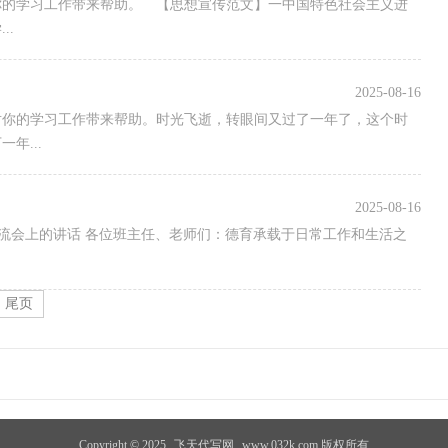
你的学习工作带来帮助。 【思想宣传范文】一中国特色社会主义进
..
2025-08-16
对你的学习工作带来帮助。时光飞逝，转眼间又过了一年了，这个时
年...
2025-08-16
验交流会上的讲话 各位班主任、老师们：德育承载于日常工作和生活之
尾页
Copyright © 2025
飞天代写网
www.032k.com 版权所有