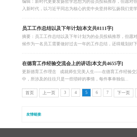
编辑：新时代更要发扬哲学思想为的会员投稿推荐，但愿对
入新时代，以习近平同志为核心的党中央坚持和弘扬我们党学.
员工工作总结以及下年计划[本文共8111字]
摘要：员工工作总结以及下年计划为的会员投稿推荐，但愿
候作为一名员工需要做好过去一年的工作总结，还得规划好下一
在德育工作经验交流会上的讲话[本文共4655字]
更新德育工作理念 成就师生完美人生-----在德育工作经
中，所涉及的往往只是一些琐碎的事情，每件事单独似...
3
4
5
6
7
首页
上一页
下一页
友情链接
: