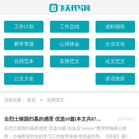
工作计划
工作总结
述职报告
教学资源
心得体会
企业文化
合同范本
实用范文
论文范文
公文大全
讲话致辞
>
当前位置：
首页
实用范文
去烈士陵园扫墓的感受 优选10篇[本文共8754字]
2025-08-17
去烈士陵园扫墓的感受 优选10篇 由会员“sayoyu”整理投稿精心推
荐，小编希望对你的学习工作能带来参考借鉴作用。【目录】篇1：