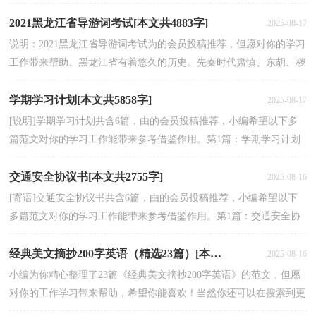
计划范文是我们精心挑选的，但愿对你有参考作用。自...
2021黑龙江省导游词考试[本文共4883字]
2025-08-17
说明：2021黑龙江省导游词考试为的会员投稿推荐，但愿对你的学习
工作带来帮助。黑龙江省有着悠久的历史。先秦时代肃慎、东胡、秽
貊三大族系的部分先民，就已定居在黑龙江地区。接...
学期学习计划[本文共5858字]
2025-08-17
[说明]学期学习计划共含6篇，由的会员投稿推荐，小编希望以下多
篇范文对你的学习工作能带来参考借鉴作用。第1篇：学期学习计划
给你一篇学期学习计划的写作范例，你可以参考它的格式...
交通安全协议书[本文共2755字]
2025-08-16
[寄语]交通安全协议书共含6篇，由的会员投稿推荐，小编希望以下
多篇范文对你的学习工作能带来参考借鉴作用。第1篇：交通安全协
议书交通安全协议书的写法与格式是什么？请参考以下这...
经典美文摘抄200字英语（精选23篇）[本文共4597字]
2025-08-16
小编为你精心整理了23篇《经典美文摘抄200字英语》的范文，但愿
对你的工作学习带来帮助，希望你能喜欢！当然你还可以在搜索到更
多与《经典美文摘抄200字英语》相关的范文。篇一：英...