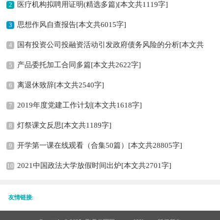
医疗机构拟聘用证明(精选多篇)[本文共1119字]
2
思想作风自查报告[本文共6015字]
3
国有投资公司投融资活动引发政府债务风险的分析[本文共
4
产品委托加工合同多篇[本文共2622字]
1972字]
5
离退休致辞[本文共2540字]
6
2019年度党建工作计划[本文共1618字]
7
灯祭课文反思[本文共1189字]
8
开学第一课在线观看（合集50篇）[本文共28805字]
9
2021中国政法大学放假时间出炉[本文共2701字]
10
友情链接
: