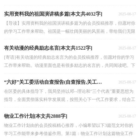
去烈士陵园扫墓的感受篇2：去烈士陵园扫墓的感受篇...
实用资料我的祖国演讲稿多篇[本文共4032字]
2025-08-17
【导读】实用资料我的祖国演讲稿多篇为的会员投稿推荐，但愿对你
的学习工作带来帮助。祖国是一幅壮阔美丽的风景画，带给我们无限
的自豪与荣耀;祖国是藏在中国人心中的一个信念，...
有关动漫的经典励志名言[本文共1522字]
2025-08-17
[寄语]有关动漫的经典励志名言为的会员投稿推荐，但愿对你的学习
工作带来帮助。动漫里面也是有很多励志的名言的，共同阅读吧。下
面是小编给大家整理的有关动漫的经典励志名言，供...
“六好”关工委活动自查报告(自查报告,关工委,活动)[本文共12424字]
2025-08-17
在区委的具体指导下，我局坚持以邓--理论和“三个代表”重要思想为
指导，全面贯彻落实科学发展观，按照关心下一代工作要求，结合工
作实际，突出青少年特点，积极开展对下一代的学习、教...
物业工作计划[本文共2888字]
2025-08-17
物业工作计划由的会员投稿精心推荐，小编希望以下3篇范文对你的
学习工作能带来参考借鉴作用。第1篇：物业工作计划这篇物业工作