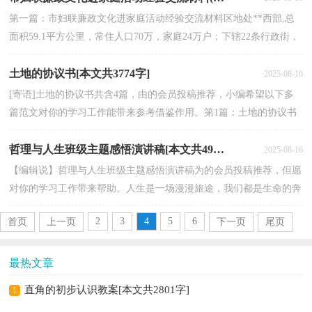
第一篇：市妇联廉政文化进家庭活动经验交流材料区地处**西部,总
面积59.1平方公里，常住人口70万，家庭24万户；下辖22条行政街，
193个社区居委会。现有处级以上领导干部数517人。为认...
土地的协议书[本文共3774字]
2025-08-16
[寄语]土地的协议书共含4篇，由的会员投稿推荐，小编希望以下多
篇范文对你的学习工作能带来参考借鉴作用。第1篇：土地的协议书
这篇土地的协议书范文是我们精心挑选的，但愿对你有参...
哲理与人生班级主题感悟演讲稿[本文共4968字]
2025-08-16
【编辑说】哲理与人生班级主题感悟演讲稿为的会员投稿推荐，但愿
对你的学习工作带来帮助。人生是一场漫漫旅途，我们都是生命的奔
跑者，从上一个终点线到这一个起跑线，都是生命的实...
2
3
4
5
6
首页
上一页
下一页
尾页
最热文章
直角的初步认识教案[本文共2801字]
1