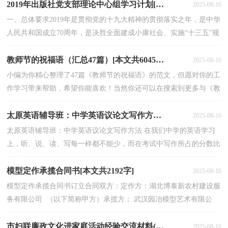
2019年出版社党支部理论中心组学习计划[本文共4687字]
2025-08-16
一、总体要求2019年是贯彻党的十九大精神的贯彻落实之年，是中华
人民共和国成立70周年，是决胜全面建成小康社会、实施“十三五”规
划承上启下的关键一年，加强领导干部理论学习、...
教师节的祝福语（汇总47篇）[本文共60455字]
2025-08-16
小编为你精心整理了47篇《教师节的祝福语》的范文，但愿对你的工
作学习带来帮助，希望你能喜欢！当然你还可以在搜索到更多与《教
师节的祝福语》相关的范文。篇1：教师节祝福语教师...
太原英语辅导班：中学英语议论文写作方法[本文共809字]
2025-08-16
太原英语辅导班：中学英语议论文写作方法 在我们中学的英语学习
上，听、说、读、写每一样都不能少，而在考试中写作所占的分数比
重很大，写一篇好的文章直接影响着英语成绩的好坏，英...
模型定作承揽合同书[本文共2192字]
2025-08-16
模型定作承揽合同书订立合同双方：定作方：湖北博泰新农村建设服
务有限公司 （以下简称甲方）承揽方： 武汉园冶模型艺术有限公
司 （以下简称乙方） 依据【中华人民共和国...
市妇联廉政文化进家庭活动经验交流材料(精选多篇)[本文共10211字]
2025-08-16