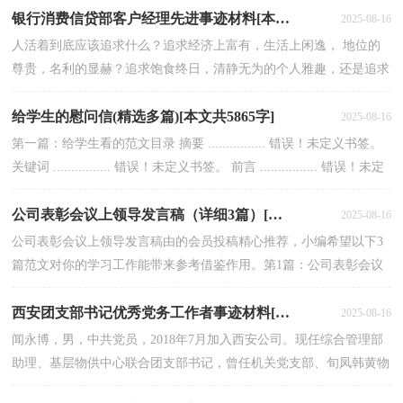
银行消费信贷部客户经理先进事迹材料[本文共1252字]
2025-08-16
人活着到底应该追求什么？追求经济上富有，生活上闲逸， 地位的
尊贵，名利的显赫？追求饱食终日，清静无为的个人雅趣，还是追求
生命不息、奋斗不止的工作境界？人们自然会做出种种不同的选...
给学生的慰问信(精选多篇)[本文共5865字]
2025-08-16
第一篇：给学生看的范文目录 摘要 ................ 错误！未定义书签。
关键词 ................ 错误！未定义书签。 前言 ................ 错误！未定
义书签。 一、实习生心理波...
公司表彰会议上领导发言稿（详细3篇）[本文共4041字]
2025-08-16
公司表彰会议上领导发言稿由的会员投稿精心推荐，小编希望以下3
篇范文对你的学习工作能带来参考借鉴作用。第1篇：公司表彰会议
上领导发言稿给大家带来公司表彰会议上领导发言稿...
西安团支部书记优秀党务工作者事迹材料[本文共1347字]
2025-08-16
闻永博，男，中共党员，2018年7月加入西安公司。现任综合管理部
助理、基层物供中心联合团支部书记，曾任机关党支部、旬凤韩黄物
供中心党支部组织、宣传委员。自加入西安公司以来，他...